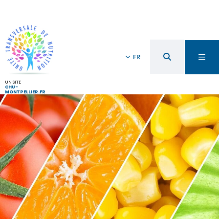
FR
UN SITE
CHU-
MONTPELLIER.FR